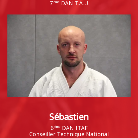
7
DAN T.A.U
ième
Sébastien
6
DAN ITAF
ième
Conseiller Technique National