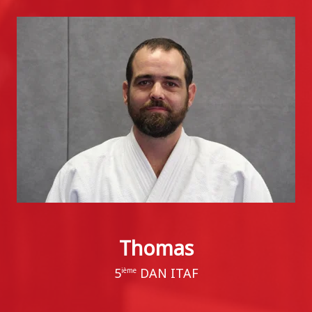
Thomas
5
DAN ITAF
ième